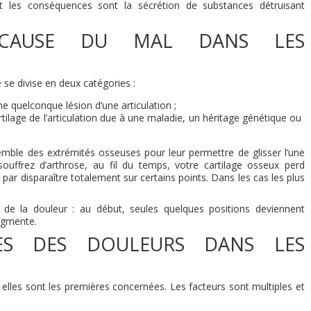
t les conséquences sont la sécrétion de substances détruisant
LE CAUSE DU MAL DANS LES
e se divise en deux catégories :
ne quelconque lésion d’une articulation ;
rtilage de l’articulation due à une maladie, un héritage génétique ou
nsemble des extrémités osseuses pour leur permettre de glisser l’une
 souffrez d’arthrose, au fil du temps, votre cartilage osseux perd
s par disparaître totalement sur certains points. Dans les cas les plus
 de la douleur : au début, seules quelques positions deviennent
augmente.
ES DES DOULEURS DANS LES
lles sont les premières concernées. Les facteurs sont multiples et