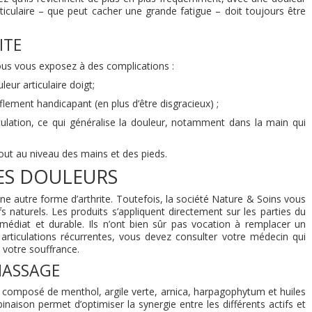
ticulaire – que peut cacher une grande fatigue – doit toujours être
ITE
vous vous exposez à des complications :
ur articulaire doigt;
flement handicapant (en plus d’être disgracieux) ;
culation, ce qui généralise la douleur, notamment dans la main qui
out au niveau des mains et des pieds.
LES DOULEURS
une autre forme d’arthrite. Toutefois, la société Nature & Soins vous
 naturels. Les produits s’appliquent directement sur les parties du
diat et durable. Ils n’ont bien sûr pas vocation à remplacer un
articulations récurrentes, vous devez consulter votre médecin qui
 votre souffrance.
MASSAGE
 composé de menthol, argile verte, arnica, harpagophytum et huiles
naison permet d’optimiser la synergie entre les différents actifs et