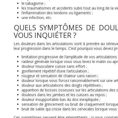
le tabagisme ;
les traumatismes et accidents subis tout au long de la vie
l’inflammation des tendons ou ligaments ;
une infection, etc.
QUELS SYMPTÔMES DE DOULE
VOUS INQUIÉTER ?
Les douleurs dans les articulations sont à prendre au sérieux
leur progression dans le temps. C’est pourquoi vous devez pr
limitation progressive de l’amplitude de vos articulations 
raideur générale lorsque vous vous levez le matin ou ap
douleur musculaire cuisse sans effort ;
gonflement répétitif d’une l’articulation ;
rougeur et sensation de chaleur sans raison ;
douleur lorsque vous forcez raisonnablement sur une arti
douleur aux articulations des doigts répétitives ;
apparition de bosses osseuses sur les articulations des d
douleurs dans les jambes et les cuisses au repos ;
douleur insupportable bas du dos inexpliquée ;
sensation de grincement ou bruit de craquement lorsque l
bruit de sable qui crisse dans les cervicales lorsque vous 
Ces symptômes peuvent être intermittents ; si vous constat