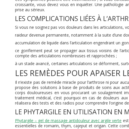
croissante, vous devez vous en inquiéter. Une pathologie ar
prise au sérieux.
LES COMPLICATIONS LIÉES À L’ARTHR
Si vous ne soignez pas vos douleurs dans les articulations, 
raideur devenue permanente, notamment à la suite d’une doule
accumulation de liquide dans l’articulation engendrant un gon
ce gonflement peut se propager aux tissus voisins de l’arti
compte des articulations nombreuses et rapprochées ;
à un stade avancé, certaines articulations se déforment, surt
LES REMÈDES POUR APAISER 
Il n’existe pas de remède miracle pour l’arthrose ni pour auc
propose des solutions à base de produits de soins aux actifs
corps douloureuses en vous procurant un soulagement immé
traitement médical, c’est pourquoi en cas de douleurs aux 
réalisera des tests et des radios pour comprendre l’origine de
LE PHYTARGILE EN UTILISATION EN 
Phytargile – gel de massage antidouleur avec argile verte
est
essentielles de romarin, thym, cajeput et origan. Cette combi