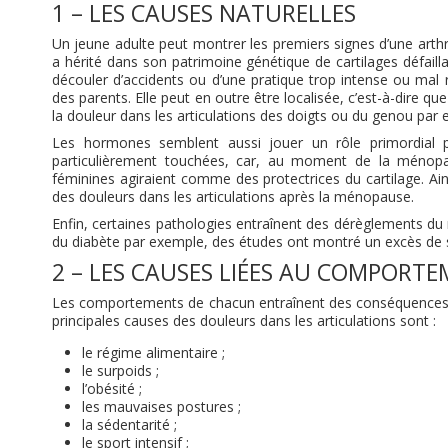
1 – LES CAUSES NATURELLES
Un jeune adulte peut montrer les premiers signes d’une arthro
a hérité dans son patrimoine génétique de cartilages défail
découler d’accidents ou d’une pratique trop intense ou mal r
des parents. Elle peut en outre être localisée, c’est-à-dire 
la douleur dans les articulations des doigts ou du genou par
Les hormones semblent aussi jouer un rôle primordial p
particulièrement touchées, car, au moment de la ménopa
féminines agiraient comme des protectrices du cartilage. 
des douleurs dans les articulations après la ménopause.
Enfin, certaines pathologies entraînent des dérèglements du
du diabète par exemple, des études ont montré un excès de suc
2 – LES CAUSES LIÉES AU COMPORT
Les comportements de chacun entraînent des conséquences sur
principales causes des douleurs dans les articulations sont :
le régime alimentaire ;
le surpoids ;
l’obésité ;
les mauvaises postures ;
la sédentarité ;
le sport intensif ;