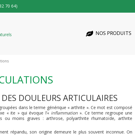
82 70 64)
NOS PRODUITS
ations
ICULATIONS
 DES DOULEURS ARTICULAIRES
egroupées dans le terme générique « arthrite ». Ce mot est composé
ixe « ite » qui évoque l’«
inflammation
». Ce terme regroupe une
 ou moins graves : arthrose, polyarthrite rhumatoïde, arthrite
ement répandu, son origine demeure le plus souvent inconnue. On