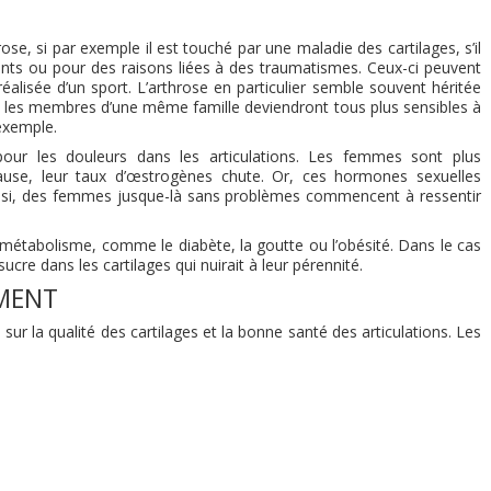
se, si par exemple il est touché par une maladie des cartilages, s’il
lants ou pour des raisons liées à des traumatismes. Ceux-ci peuvent
éalisée d’un sport. L’arthrose en particulier semble souvent héritée
que les membres d’une même famille deviendront tous plus sensibles à
 exemple.
our les douleurs dans les articulations. Les femmes sont plus
use, leur taux d’œstrogènes chute. Or, ces hormones sexuelles
Ainsi, des femmes jusque-là sans problèmes commencent à ressentir
 métabolisme, comme le diabète, la goutte ou l’obésité. Dans le cas
re dans les cartilages qui nuirait à leur pérennité.
EMENT
 la qualité des cartilages et la bonne santé des articulations. Les