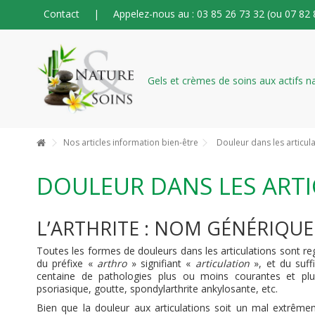
Contact
|
Appelez-nous au : 03 85 26 73 32 (ou 07 82 
Nos articles information bien-être
Douleur dans les articul
DOULEUR DANS LES ART
L’ARTHRITE : NOM GÉNÉRIQUE
Toutes les formes de douleurs dans les articulations sont r
du préfixe «
arthro
» signifiant «
articulation
», et du suff
centaine de pathologies plus ou moins courantes et plus
psoriasique, goutte, spondylarthrite ankylosante, etc.
Bien que la douleur aux articulations soit un mal extrêm