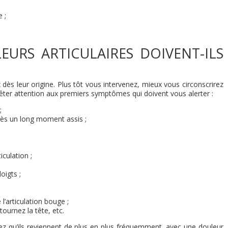
 ;
URS ARTICULAIRES DOIVENT-ILS
 dès leur origine. Plus tôt vous intervenez, mieux vous circonscrirez
êter attention aux premiers symptômes qui doivent vous alerter :
;
rès un long moment assis ;
culation ;
oigts ;
’articulation bouge ;
tournez la tête, etc.
ez qu’ils reviennent de plus en plus fréquemment, avec une douleur