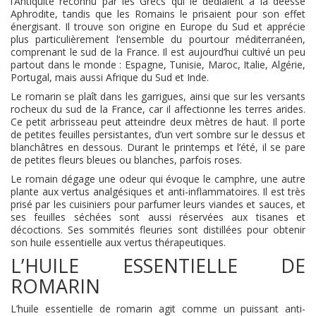
l’Antiquité reconnu par les Grecs qui le dédiaient à la déesse
Aphrodite, tandis que les Romains le prisaient pour son effet
énergisant. Il trouve son origine en Europe du Sud et apprécie
plus particulièrement l’ensemble du pourtour méditerranéen,
comprenant le sud de la France. Il est aujourd’hui cultivé un peu
partout dans le monde : Espagne, Tunisie, Maroc, Italie, Algérie,
Portugal, mais aussi Afrique du Sud et Inde.
Le romarin se plaît dans les garrigues, ainsi que sur les versants
rocheux du sud de la France, car il affectionne les terres arides.
Ce petit arbrisseau peut atteindre deux mètres de haut. Il porte
de petites feuilles persistantes, d’un vert sombre sur le dessus et
blanchâtres en dessous. Durant le printemps et l’été, il se pare
de petites fleurs bleues ou blanches, parfois roses.
Le romain dégage une odeur qui évoque le camphre, une autre
plante aux vertus analgésiques et anti-inflammatoires. Il est très
prisé par les cuisiniers pour parfumer leurs viandes et sauces, et
ses feuilles séchées sont aussi réservées aux tisanes et
décoctions. Ses sommités fleuries sont distillées pour obtenir
son huile essentielle aux vertus thérapeutiques.
L’HUILE ESSENTIELLE DE
ROMARIN
L’huile essentielle de romarin agit comme un puissant anti-