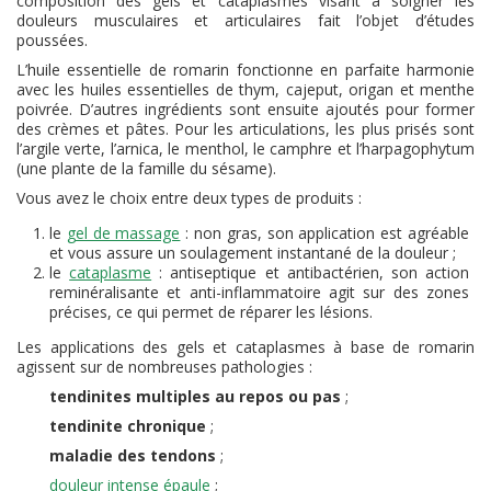
composition des gels et cataplasmes visant à soigner les
douleurs musculaires et articulaires fait l’objet d’études
poussées.
L’huile essentielle de romarin fonctionne en parfaite harmonie
avec les huiles essentielles de thym, cajeput, origan et menthe
poivrée. D’autres ingrédients sont ensuite ajoutés pour former
des crèmes et pâtes. Pour les articulations, les plus prisés sont
l’argile verte, l’arnica, le menthol, le camphre et l’harpagophytum
(une plante de la famille du sésame).
Vous avez le choix entre deux types de produits :
le
gel de massage
: non gras, son application est agréable
et vous assure un soulagement instantané de la douleur ;
le
cataplasme
: antiseptique et antibactérien, son action
reminéralisante et anti-inflammatoire agit sur des zones
précises, ce qui permet de réparer les lésions.
Les applications des gels et cataplasmes à base de romarin
agissent sur de nombreuses pathologies :
tendinites multiples au repos ou pas
;
tendinite chronique
;
maladie des tendons
;
douleur intense épaule
;