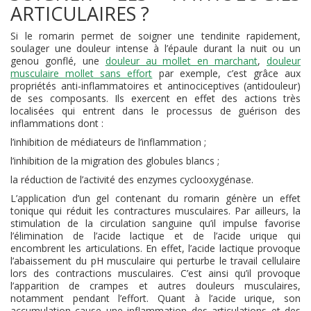
ARTICULAIRES ?
Si le romarin permet de soigner une tendinite rapidement,
soulager une douleur intense à l’épaule durant la nuit ou un
genou gonflé, une
douleur au mollet en marchant
,
douleur
musculaire mollet sans effort
par exemple, c’est grâce aux
propriétés anti-inflammatoires et antinociceptives (antidouleur)
de ses composants. Ils exercent en effet des actions très
localisées qui entrent dans le processus de guérison des
inflammations dont :
l’inhibition de médiateurs de l’inflammation ;
l’inhibition de la migration des globules blancs ;
la réduction de l’activité des enzymes cyclooxygénase.
L’application d’un gel contenant du romarin génère un effet
tonique qui réduit les contractures musculaires. Par ailleurs, la
stimulation de la circulation sanguine qu’il impulse favorise
l’élimination de l’acide lactique et de l’acide urique qui
encombrent les articulations. En effet, l’acide lactique provoque
l’abaissement du pH musculaire qui perturbe le travail cellulaire
lors des contractions musculaires. C’est ainsi qu’il provoque
l’apparition de crampes et autres douleurs musculaires,
notamment pendant l’effort. Quant à l’acide urique, son
accumulation cause une inflammation des articulations et des