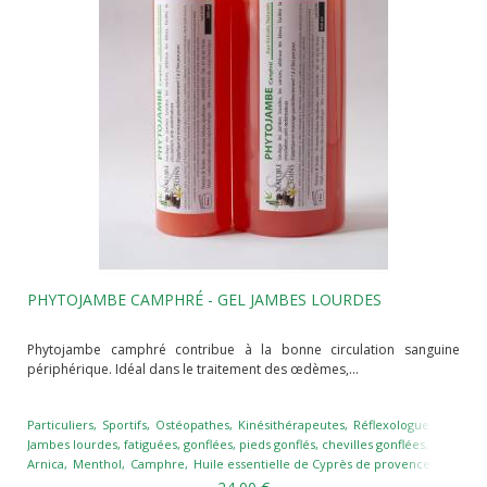
PHYTOJAMBE CAMPHRÉ - GEL JAMBES LOURDES
Phytojambe camphré contribue à la bonne circulation sanguine
périphérique. Idéal dans le traitement des œdèmes,...
Particuliers
Sportifs
Ostéopathes
Kinésithérapeutes
Réflexologues
Podolo
Jambes lourdes, fatiguées, gonflées, pieds gonflés, chevilles gonflées
Varices
Arnica
Menthol
Camphre
Huile essentielle de Cyprès de provence
Marronn