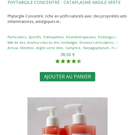
PHYTARGILE CONCENTRÉ - CATAPLASME ARGILE VERTE
Phytargile Concentré, riche en actifs naturels avec des propriétés anti-
inflammatoires, antalgiques et...
Particuliers
Sportifs
Ostéopathes
Kinésithérapeutes
Podologues
Mal de dos, douleurs bas du dos, lombalgie
Douleurs articulaires
Douleurs te
Arnica
Menthol
Argile verte illite
Camphre
Harpagophytum
Huile essentie
38,00 €
AJOUTER AU PANIER