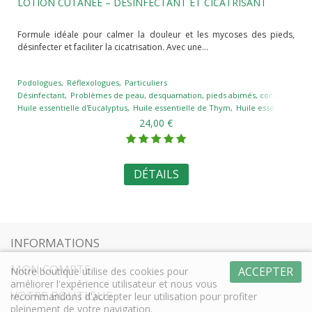
LOTION CUTANÉE – DÉSINFECTANT ET CICATRISANT
Formule idéale pour calmer la douleur et les mycoses des pieds,
désinfecter et faciliter la cicatrisation. Avec une...
Podologues
Réflexologues
Particuliers
Désinfectant
Problèmes de peau, desquamation, pieds abimés, cor au pied, ma
Huile essentielle d'Eucalyptus
Huile essentielle de Thym
Huile essentielle d
24,00 €
DÉTAILS
INFORMATIONS
MON COMPTE
ACCEPTER
Notre boutique utilise des cookies pour
améliorer l'expérience utilisateur et nous vous
VOTRE BOUTIQUE
recommandons d'accepter leur utilisation pour profiter
pleinement de votre navigation.