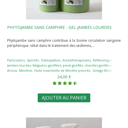
PHYTOJAMBE SANS CAMPHRE - GEL JAMBES LOURDES
Phytojambe sans camphre contribue à la bonne circulation sanguine
périphérique. Idéal dans le traitement des œdèmes,...
Particuliers
Sportifs
Ostéopathes
Kinésithérapeutes
Réflexologues
Podolo
Jambes lourdes, fatiguées, gonflées, pieds gonflés, chevilles gonflées
Drainage
Arnica
Menthol
Huile essentielle de Menthe poivrée
Ginkgo Biloba
Huile e
24,00 €
AJOUTER AU PANIER