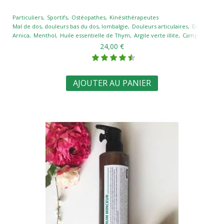
Particuliers
Sportifs
Ostéopathes
Kinésithérapeutes
Mal de dos, douleurs bas du dos, lombalgie
Douleurs articulaires
Douleurs te
Arnica
Menthol
Huile essentielle de Thym
Argile verte illite
Camphre
Har
24,00 €
AJOUTER AU PANIER