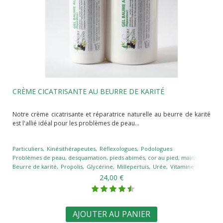
CRÈME CICATRISANTE AU BEURRE DE KARITÉ
Notre crème cicatrisante et réparatrice naturelle au beurre de karité
est l'allié idéal pour les problèmes de peau...
Particuliers
Kinésithérapeutes
Réflexologues
Podologues
Problèmes de peau, desquamation, pieds abimés, cor au pied, mains gercées, c
Beurre de karité
Propolis
Glycérine
Millepertuis
Urée
Vitamine E
Huile e
24,00 €
AJOUTER AU PANIER