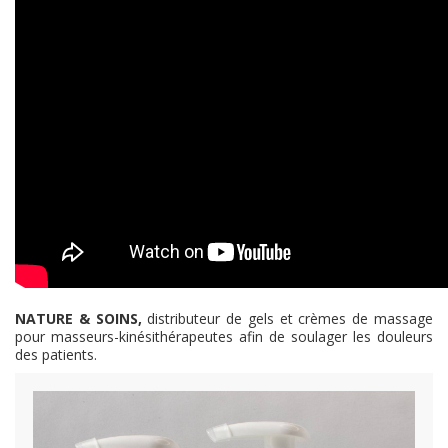
NATURE & SOINS,
distributeur de gels et crèmes de massage
pour masseurs-kinésithérapeutes afin de soulager les douleurs
des patients.