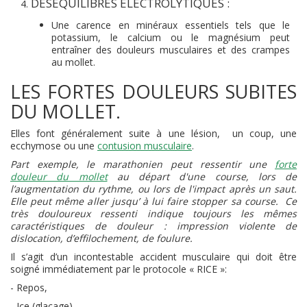
DÉSÉQUILIBRES ÉLECTROLYTIQUES
:
Une carence en minéraux essentiels tels que le
potassium, le calcium ou le magnésium peut
entraîner des douleurs musculaires et des crampes
au mollet.
LES FORTES DOULEURS SUBITES
DU MOLLET.
Elles font généralement suite à une lésion, un coup, une
ecchymose ou une
contusion musculaire
.
Part exemple, le marathonien peut ressentir une
forte
douleur du mollet
au départ d'une course, lors de
l’augmentation du rythme, ou lors de l'impact après un saut.
Elle peut même aller jusqu’ à lui faire stopper sa course. Ce
très douloureux ressenti indique toujours les mêmes
caractéristiques de douleur : impression violente de
dislocation, d’effilochement, de foulure.
Il s’agit d’un incontestable accident musculaire qui doit être
soigné immédiatement par le protocole « RICE »:
- Repos,
- Ice (glaçage)