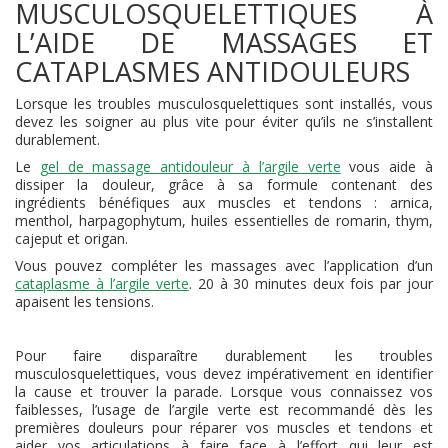
MUSCULOSQUELETTIQUES
À
L’AIDE DE MASSAGES ET
CATAPLASMES ANTIDOULEURS
Lorsque les troubles musculosquelettiques sont installés, vous
devez les soigner au plus vite pour éviter qu’ils ne s’installent
durablement.
Le
gel de massage antidouleur à l’argile verte
vous aide à
dissiper la douleur, grâce à sa formule contenant des
ingrédients bénéfiques aux muscles et tendons : arnica,
menthol, harpagophytum, huiles essentielles de romarin, thym,
cajeput et origan.
Vous pouvez compléter les massages avec l’application d’un
cataplasme à l’argile verte
. 20 à 30 minutes deux fois par jour
apaisent les tensions.
Pour faire disparaître durablement les troubles
musculosquelettiques, vous devez impérativement en identifier
la cause et trouver la parade. Lorsque vous connaissez vos
faiblesses, l’usage de l’argile verte est recommandé dès les
premières douleurs pour réparer vos muscles et tendons et
aider vos articulations à faire face à l’effort qui leur est