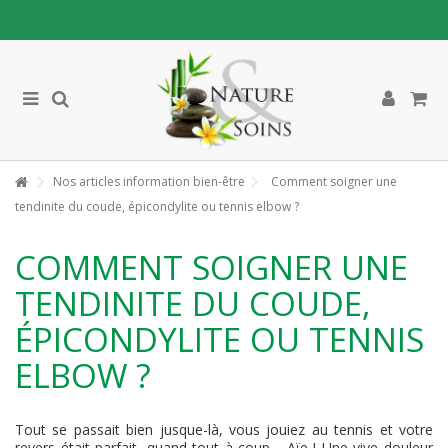
Nos articles information bien-être
Comment soigner une
tendinite du coude, épicondylite ou tennis elbow ?
COMMENT SOIGNER UNE
TENDINITE DU COUDE,
ÉPICONDYLITE OU TENNIS
ELBOW ?
Tout se passait bien jusque-là, vous jouiez au tennis et votre
revers était parfait, quand tout à coup… Aïe ! Une vive douleur