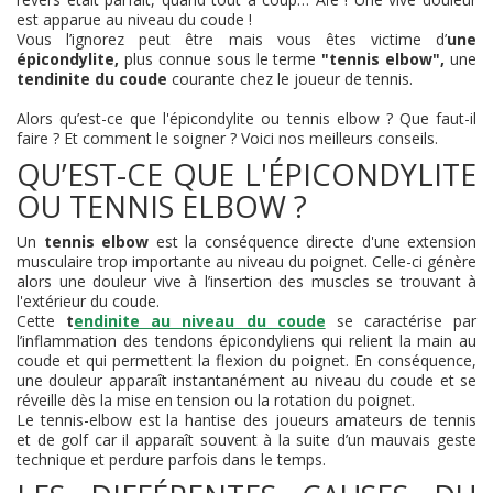
est apparue au niveau du coude !
Vous l’ignorez peut être mais vous êtes victime d’
une
épicondylite,
plus connue sous le terme
"tennis elbow",
une
tendinite du coude
courante chez le joueur de tennis.
Alors qu’est-ce que l'épicondylite ou tennis elbow ? Que faut-il
faire ? Et comment le soigner ? Voici nos meilleurs conseils.
QU’EST-CE QUE L'ÉPICONDYLITE
OU TENNIS ELBOW ?
Un
tennis elbow
est la conséquence directe d'une extension
musculaire trop importante au niveau du poignet. Celle-ci génère
alors une douleur vive à l’insertion des muscles se trouvant à
l'extérieur du coude.
Cette
t
endinite au niveau du coude
se caractérise par
l’inflammation des tendons épicondyliens qui relient la main au
coude et qui permettent la flexion du poignet. En conséquence,
une douleur apparaît instantanément au niveau du coude et se
réveille dès la mise en tension ou la rotation du poignet.
Le tennis-elbow est la hantise des joueurs amateurs de tennis
et de golf car il apparaît souvent à la suite d’un mauvais geste
technique et perdure parfois dans le temps.