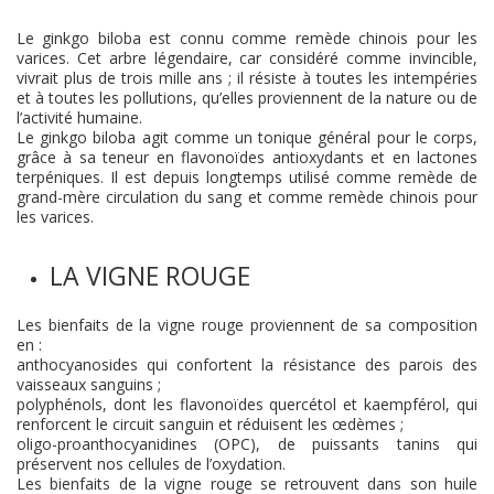
Le ginkgo biloba est connu comme remède chinois pour les
varices. Cet arbre légendaire, car considéré comme invincible,
vivrait plus de trois mille ans ; il résiste à toutes les intempéries
et à toutes les pollutions, qu’elles proviennent de la nature ou de
l’activité humaine.
Le ginkgo biloba agit comme un tonique général pour le corps,
grâce à sa teneur en flavonoïdes antioxydants et en lactones
terpéniques. Il est depuis longtemps utilisé comme remède de
grand-mère circulation du sang et comme remède chinois pour
les varices.
LA VIGNE ROUGE
Les bienfaits de la vigne rouge proviennent de sa composition
en :
anthocyanosides qui confortent la résistance des parois des
vaisseaux sanguins ;
polyphénols, dont les flavonoïdes quercétol et kaempférol, qui
renforcent le circuit sanguin et réduisent les œdèmes ;
oligo-proanthocyanidines (OPC), de puissants tanins qui
préservent nos cellules de l’oxydation.
Les bienfaits de la vigne rouge se retrouvent dans son huile