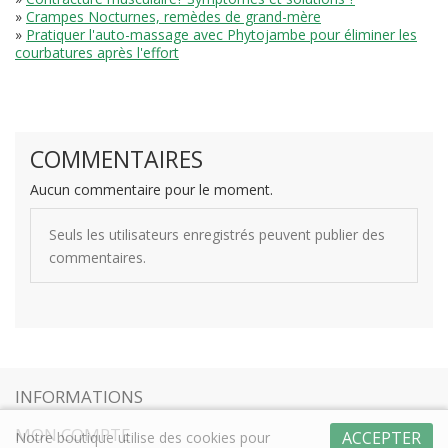
»
Crampes Nocturnes, remèdes de grand-mère
»
Pratiquer l'auto-massage avec Phytojambe pour éliminer les
courbatures après l'effort
COMMENTAIRES
Aucun commentaire pour le moment.
Seuls les utilisateurs enregistrés peuvent publier des
commentaires.
INFORMATIONS
MON COMPTE
ACCEPTER
Notre boutique utilise des cookies pour