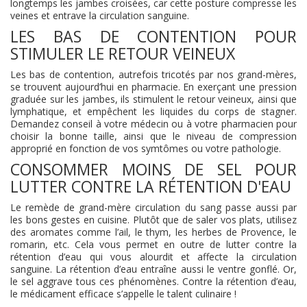
longtemps les jambes croisées, car cette posture compresse les
veines et entrave la circulation sanguine.
LES BAS DE CONTENTION POUR
STIMULER LE RETOUR VEINEUX
Les bas de contention, autrefois tricotés par nos grand-mères,
se trouvent aujourd’hui en pharmacie. En exerçant une pression
graduée sur les jambes, ils stimulent le retour veineux, ainsi que
lymphatique, et empêchent les liquides du corps de stagner.
Demandez conseil à votre médecin ou à votre pharmacien pour
choisir la bonne taille, ainsi que le niveau de compression
approprié en fonction de vos symtômes ou votre pathologie.
CONSOMMER MOINS DE SEL POUR
LUTTER CONTRE LA RÉTENTION D'EAU
Le remède de grand-mère circulation du sang passe aussi par
les bons gestes en cuisine. Plutôt que de saler vos plats, utilisez
des aromates comme l’ail, le thym, les herbes de Provence, le
romarin, etc. Cela vous permet en outre de lutter contre la
rétention d’eau qui vous alourdit et affecte la circulation
sanguine. La rétention d’eau entraîne aussi le ventre gonflé. Or,
le sel aggrave tous ces phénomènes. Contre la rétention d’eau,
le médicament efficace s’appelle le talent culinaire !