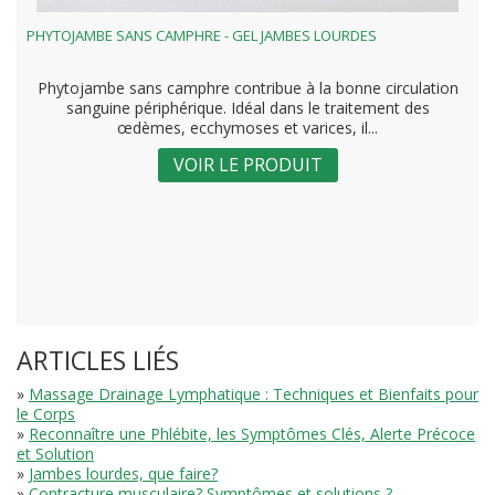
PHYTOJAMBE SANS CAMPHRE - GEL JAMBES LOURDES
Phytojambe sans camphre contribue à la bonne circulation
sanguine périphérique. Idéal dans le traitement des
œdèmes, ecchymoses et varices, il...
VOIR LE PRODUIT
ARTICLES LIÉS
»
Massage Drainage Lymphatique : Techniques et Bienfaits pour
le Corps
»
Reconnaître une Phlébite, les Symptômes Clés, Alerte Précoce
et Solution
»
Jambes lourdes, que faire?
»
Contracture musculaire? Symptômes et solutions ?