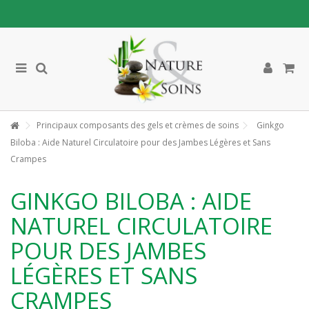
Principaux composants des gels et crèmes de soins
Ginkgo
Biloba : Aide Naturel Circulatoire pour des Jambes Légères et Sans
Crampes
GINKGO BILOBA : AIDE
NATUREL CIRCULATOIRE
POUR DES JAMBES
LÉGÈRES ET SANS
CRAMPES