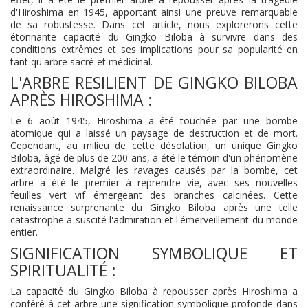
d'Hiroshima en 1945, apportant ainsi une preuve remarquable
de sa robustesse. Dans cet article, nous explorerons cette
étonnante capacité du Gingko Biloba à survivre dans des
conditions extrêmes et ses implications pour sa popularité en
tant qu'arbre sacré et médicinal.
L'ARBRE RESILIENT DE GINGKO BILOBA
APRÈS HIROSHIMA :
Le 6 août 1945, Hiroshima a été touchée par une bombe
atomique qui a laissé un paysage de destruction et de mort.
Cependant, au milieu de cette désolation, un unique Gingko
Biloba, âgé de plus de 200 ans, a été le témoin d'un phénomène
extraordinaire. Malgré les ravages causés par la bombe, cet
arbre a été le premier à reprendre vie, avec ses nouvelles
feuilles vert vif émergeant des branches calcinées. Cette
renaissance surprenante du Gingko Biloba après une telle
catastrophe a suscité l'admiration et l'émerveillement du monde
entier.
SIGNIFICATION SYMBOLIQUE ET
SPIRITUALITÉ :
La capacité du Gingko Biloba à repousser après Hiroshima a
conféré à cet arbre une signification symbolique profonde dans