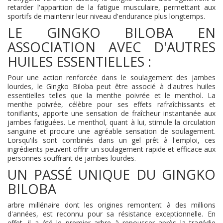
retarder l'apparition de la fatigue musculaire, permettant aux
sportifs de maintenir leur niveau d'endurance plus longtemps.
LE GINGKO BILOBA EN
ASSOCIATION AVEC D'AUTRES
HUILES ESSENTIELLES :
Pour une action renforcée dans le soulagement des jambes
lourdes, le Gingko Biloba peut être associé à d'autres huiles
essentielles telles que la menthe poivrée et le menthol. La
menthe poivrée, célèbre pour ses effets rafraîchissants et
tonifiants, apporte une sensation de fraîcheur instantanée aux
jambes fatiguées. Le menthol, quant à lui, stimule la circulation
sanguine et procure une agréable sensation de soulagement.
Lorsqu'ils sont combinés dans un gel prêt à l'emploi, ces
ingrédients peuvent offrir un soulagement rapide et efficace aux
personnes souffrant de jambes lourdes.
UN PASSÉ UNIQUE DU GINGKO
BILOBA
arbre millénaire dont les origines remontent à des millions
d'années, est reconnu pour sa résistance exceptionnelle. En
effet, il a été le premier arbre à repousser après la tragédie