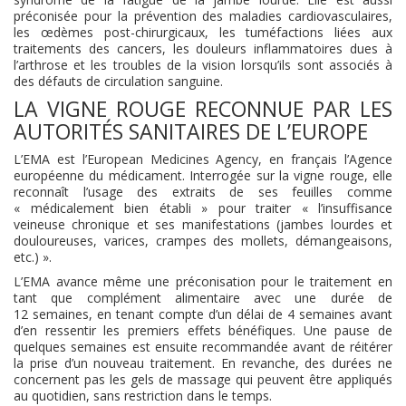
préconisée pour la prévention des maladies cardiovasculaires,
les œdèmes post-chirurgicaux, les tuméfactions liées aux
traitements des cancers, les douleurs inflammatoires dues à
l’arthrose et les troubles de la vision lorsqu’ils sont associés à
des défauts de circulation sanguine.
LA VIGNE ROUGE RECONNUE PAR LES
AUTORITÉS SANITAIRES DE L’EUROPE
L’EMA est l’European Medicines Agency, en français l’Agence
européenne du médicament. Interrogée sur la vigne rouge, elle
reconnaît l’usage des extraits de ses feuilles comme
« médicalement bien établi » pour traiter « l’insuffisance
veineuse chronique et ses manifestations (jambes lourdes et
douloureuses, varices, crampes des mollets, démangeaisons,
etc.) ».
L’EMA avance même une préconisation pour le traitement en
tant que complément alimentaire avec une durée de
12 semaines, en tenant compte d’un délai de 4 semaines avant
d’en ressentir les premiers effets bénéfiques. Une pause de
quelques semaines est ensuite recommandée avant de réitérer
la prise d’un nouveau traitement. En revanche, des durées ne
concernent pas les gels de massage qui peuvent être appliqués
au quotidien, sans restriction dans le temps.