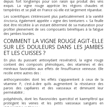
depuis fort longtemps pour son raisin qui produit des vins
exquis. La vigne rouge apprécie les régions chaudes et
tempérées et se plaît en France où elle est largement répandue.
Les scientifiques s’intéressent plus particulièrement à la variété
tinctoria
, également appelée « vigne des teinturiers ». Sa feuille
doit être récoltée à un instant déterminé de sa maturation pour
profiter pleinement de ses composants bénéfiques à la fatigue
des jambes lourdes.
COMMENT LA VIGNE ROUGE AGIT-ELLE
SUR LES DOULEURS DANS LES JAMBES
ET LES CUISSES ?
En plus du puissant antioxydant resvératrol, la vigne rouge
contient des composés phénoliques, des vitamines et des
minéraux favorables aux effets de l’insuffisance veineuse. Elle
recèle entre autres des :
anthocyanosides dont les effets s’apparentent à ceux de la
vitamine P, c’est-à-dire qu’ils augmentent la résistance des
parois des capillaires et des vaisseaux et diminuent leur
perméabilité ;
polyphénols, dont les flavonoïdes quercétol et kaempférol qui
protègent les veines et les petits vaisseaux sanguins en