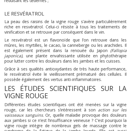
réduisant les œdèmes ;
LE RESVÉRATROL
La peau des raisins de la vigne rouge s’avère particulièrement
riche en resvératrol. Celui-ci résiste à tous les traitements de
vinification et se retrouve par conséquent dans le vin.
Le resvératrol est un flavonoïde que l’on retrouve dans les
mûres, les myrtilles, le cacao, la canneberge ou les arachides. Il
est également présent dans la renouée du Japon
(Fallopia
japonica)
, une plante envahissante utilisée en phytothérapie
pour lutter contre les douleurs dans les jambes et les cuisses.
Grâce à ses qualités antioxydantes de très haute performance,
le resvératrol évite le vieillissement prématuré des cellules. Il
possède également des vertus anti-inflammatoires.
LES ÉTUDES SCIENTIFIQUES SUR LA
VIGNE ROUGE
Différentes études scientifiques ont été menées sur la vigne
rouge, car les chercheurs s’intéressent à son
action sur les
vaisseaux sanguins
. Or, quelle maladie provoque des douleurs
aux jambes si ce n’est l’insuffisance veineuse ? C’est pourquoi la
vigne rouge intègre de nombreux gels de massage contre le
syndrome de la fatigue de la jambe lourde. Elle est aussi