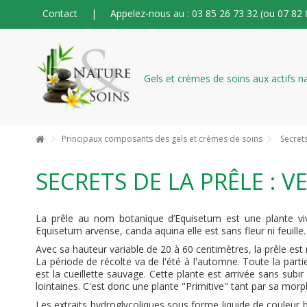
Contact
|
Appelez-nous au : 03 85 26 73 32 (ou 07 82 
Principaux composants des gels et crèmes de soins
Secrets
SECRETS DE LA PRÊLE : 
La prêle au nom botanique d’Equisetum est une plante vi
Equisetum arvense, canda aquina elle est sans fleur ni feuille.
Avec sa hauteur variable de 20 à 60 centimètres, la prêle es
La période de récolte va de l'été à l'automne. Toute la parti
est la cueillette sauvage. Cette plante est arrivée sans sub
lointaines. C'est donc une plante "Primitive" tant par sa mo
Les extraits hydroglycoliques sous forme liquide de couleur 