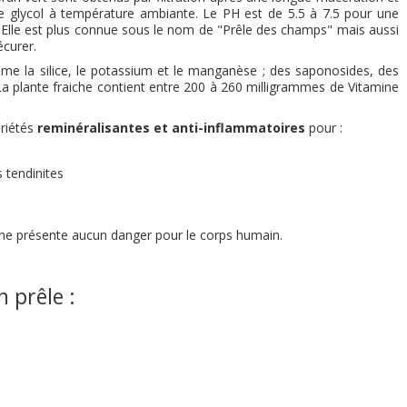
e glycol à température ambiante. Le PH est de 5.5 à 7.5 pour une
e. Elle est plus connue sous le nom de "Prêle des champs" mais aussi
écurer.
me la silice, le potassium et le manganèse ; des saponosides, des
. La plante fraiche contient entre 200 à 260 milligrammes de Vitamine
priétés
reminéralisantes et anti-inflammatoires
pour :
s tendinites
s ne présente aucun danger pour le corps humain.
 prêle :