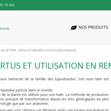
82 70 64)
NOS PRODUITS
 de la Prêle : Vertus et Utilisation en Remèdes Naturels
VERTUS ET UTILISATION EN 
vace herbacée de la famille des Equisétacées. Son nom latin est
t répandue partout dans le monde.
e de la plante est utilisée pour son huile. La méthode de production
ir ou presque de transformation depuis les ères géologiques les plus
rphologie que par son anatomie.
brun vert sont obtenus par filtration après une longue macération et