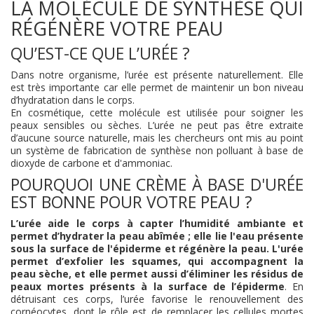
LA MOLÉCULE DE SYNTHÈSE QUI
RÉGÉNÈRE VOTRE PEAU
QU’EST-CE QUE L’URÉE ?
Dans notre organisme, l’urée est présente naturellement. Elle
est très importante car elle permet de maintenir un bon niveau
d’hydratation dans le corps.
En cosmétique, cette molécule est utilisée pour soigner les
peaux sensibles ou sèches. L’urée ne peut pas être extraite
d’aucune source naturelle, mais les chercheurs ont mis au point
un système de fabrication de synthèse non polluant à base de
dioxyde de carbone et d'ammoniac.
POURQUOI UNE CRÈME À BASE D'URÉE
EST BONNE POUR VOTRE PEAU ?
L’urée aide le corps à capter l’humidité ambiante et
permet d’hydrater la peau abîmée ; elle lie l'eau présente
sous la surface de l'épiderme et régénère la peau. L'urée
permet d’exfolier les squames, qui accompagnent la
peau sèche, et elle permet aussi d’éliminer les résidus de
peaux mortes présents à la surface de l’épiderme
. En
détruisant ces corps, l’urée favorise le renouvellement des
cornéocytes, dont le rôle est de remplacer les cellules mortes