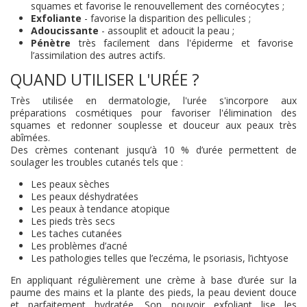
squames et favorise le renouvellement des cornéocytes ;
Exfoliante
- favorise la disparition des pellicules ; ​
Adoucissante
- assouplit et adoucit la peau ;
Pénètre
très facilement dans l'épiderme et favorise
l’assimilation des autres actifs.
QUAND UTILISER L'URÉE ?
Très utilisée en dermatologie, l'urée s'incorpore aux
préparations cosmétiques pour favoriser l'élimination des
squames et redonner souplesse et douceur aux peaux très
abîmées.
Des crèmes contenant jusqu’à 10 % d’urée permettent de
soulager les troubles cutanés tels que :
Les peaux sèches
Les peaux déshydratées
Les peaux à tendance atopique
Les pieds très secs
Les taches cutanées
Les problèmes d’acné
Les pathologies telles que l’eczéma, le psoriasis, l’ichtyose
En appliquant régulièrement une crème à base d’urée sur la
paume des mains et la plante des pieds, la peau devient douce
et parfaitement hydratée. Son pouvoir exfoliant lise les