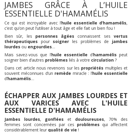
JAMBES GRÂCE À L’HUILE
ESSENTIELLE D'HAMAMÉLIS
Ce qui est incroyable avec l’
huile essentielle d’hamamélis
,
c’est qu’on peut l’utiliser à tout âge et elle fait un bien fou !
Bien sûr, les
personnes âgées
connaissent ses
vertus
thérapeutiques
pour
soigner
les problèmes de
jambes
lourdes
ou
engourdies
…
Mais savez-vous que l’
huile essentielle
d’
hamamélis
peut
soigner bien d’autres
problèmes
liés à votre
circulation
?
Dans cet article nous revenons sur les
propriétés
multiples et
souvent méconnues d’un
remède
miracle : l’
huile essentielle
d’
hamamélis
…
ÉCHAPPER AUX JAMBES LOURDES ET
AUX VARICES AVEC L'HUILE
ESSENTIELLE D'HAMAMÉLIS
Jambes lourdes
,
gonflées
et
douloureuses
, 70% des
femmes sont concernées par ces
problèmes
qui affectent
considérablement leur
qualité de vie
!