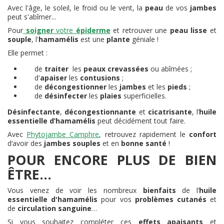
Avec l'âge, le soleil, le froid ou le vent, la
peau
de vos
jambes
peut s'abîmer...
Pour
soigner
votre
épiderme
et retrouver une
peau lisse
et
souple
, l'
hamamélis
est une
plante
géniale !
Elle permet :
de
traiter
les
peaux crevassées
ou abîmées ;
d'
apaiser
les
contusions
;
de
décongestionner
les
jambes
et les
pieds
;
de
désinfecter
les
plaies
superficielles.
Désinfectante
,
décongestionnante
et
cicatrisante
, l’
huile
essentielle d’hamamélis
peut décidément tout faire.
Avec
Phytojambe Camphre
, retrouvez rapidement le
confort
d’avoir des
jambes souples
et en
bonne santé
!
POUR ENCORE PLUS DE BIEN
ÊTRE...
Vous venez de voir les nombreux
bienfaits
de l’
huile
essentielle d'hamamélis
pour vos
problèmes cutanés
et
de
circulation sanguine
…
Si vous souhaitez compléter ces
effets apaisants
et