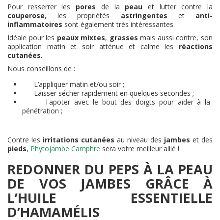
Pour resserrer les
pores
de la
peau
et lutter contre la
couperose
, les propriétés
astringentes
et
anti-
inflammatoires
sont également très intéressantes.
Idéale pour les
peaux mixtes
,
grasses
mais aussi contre, son
application matin et soir atténue et calme les
réactions
cutanées.
Nous conseillons de :
L’appliquer matin et/ou soir ;
Laisser sécher rapidement en quelques secondes ;
Tapoter avec le bout des doigts pour aider à la
pénétration ;
Contre les
irritations cutanées
au niveau des
jambes
et des
pieds
,
Phytojambe Camphre
sera votre meilleur allié !
REDONNER DU PEPS À LA PEAU
DE VOS JAMBES GRÂCE À
L’HUILE ESSENTIELLE
D’HAMAMÉLIS