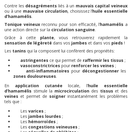
Contre les
désagréments
liés à un
mauvais capital veineux
ou à une
mauvaise circulation
, choisissez l’
huile essentielle
d’hamamélis
.
Tonique veineux
reconnu pour son efficacité, l’
hamamélis
a
une action directe sur la
circulation sanguine
.
Grâce à cette
plante
, vous retrouverez rapidement la
sensation de légèreté
dans vos
jambes
et dans vos
pieds
!
Les
tanins
qui la composent lui confèrent des propriétés:
astringentes
ce qui permet de
raffermir les tissus
;
vasoconstrictrices
pour
renforcer les veines
;
anti-inflammatoires
pour
décongestionner
les
zones douloureuses
.
En
application cutanée
locale, l’
huile essentielle
d’hamamélis
stimule la
microcirculation
des
tissus
et des
veines
et permet de
soigner
instantanément les problèmes
tels que :
Les
varices
;
Les
jambes lourdes
;
Les
hémorroïdes
;
Les
congestions veineuses
;