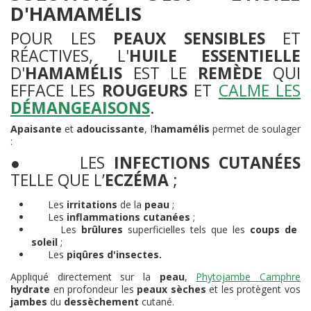
D'HAMAMÉLIS
POUR LES
PEAUX SENSIBLES
ET
RÉACTIVES, L'
HUILE ESSENTIELLE
D'
HAMAMÉLIS
EST LE
REMÈDE
QUI
EFFACE LES
ROUGEURS
ET
CALME LES
DÉMANGEAISONS
.
Apaisante
et
adoucissante
, l’
hamamélis
permet de soulager
:
●
LES
INFECTIONS CUTANÉES
TELLE QUE L’
ECZÉMA
;
Les
irritations
de la
peau
;
Les
inflammations cutanées
;
Les
brûlures
superficielles tels que les
coups de
soleil
;
Les
piqûres d'insectes.
Appliqué directement sur la
peau
,
Phytojambe Camphre
hydrate
en profondeur les
peaux sèches
et les protègent vos
jambes
du
dessèchement
cutané.