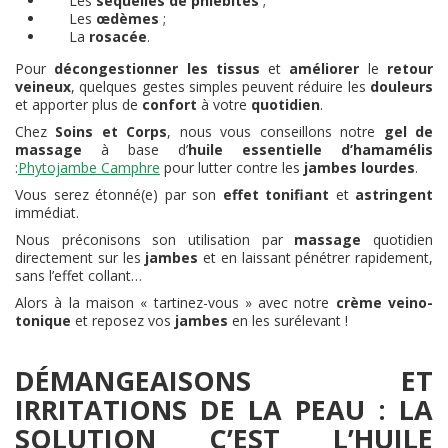
Les
séquelles de phlébites
;
Les
œdèmes
;
La
rosacée
.
Pour
décongestionner les tissus
et
améliorer
le
retour
veineux
, quelques gestes simples peuvent réduire les
douleurs
et apporter plus de
confort
à votre
quotidien
.
Chez
Soins et Corps
, nous vous conseillons notre
gel de
massage
à base d’
huile essentielle d’hamamélis
:
Phytojambe Camphre
pour lutter contre les
jambes lourdes
.
Vous serez étonné(e) par son
effet tonifiant
et
astringent
immédiat.
Nous préconisons son utilisation par
massage
quotidien
directement sur les
jambes
et en laissant pénétrer rapidement,
sans l’effet collant…
Alors à la maison « tartinez-vous » avec notre
crème veino-
tonique
et reposez vos
jambes
en les surélevant !
DÉMANGEAISONS ET
IRRITATIONS DE LA PEAU : LA
SOLUTION C’EST L’HUILE