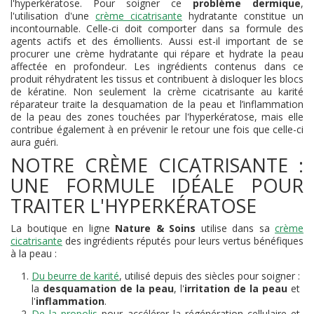
l'hyperkératose. Pour soigner ce
problème dermique
,
l'utilisation d'une
crème cicatrisante
hydratante constitue un
incontournable. Celle-ci doit comporter dans sa formule des
agents actifs et des émollients. Aussi est-il important de se
procurer une crème hydratante qui répare et hydrate la peau
affectée en profondeur. Les ingrédients contenus dans ce
produit réhydratent les tissus et contribuent à disloquer les blocs
de kératine. Non seulement la crème cicatrisante au karité
réparateur traite la desquamation de la peau et l’inflammation
de la peau des zones touchées par l'hyperkératose, mais elle
contribue également à en prévenir le retour une fois que celle-ci
aura guéri.
NOTRE CRÈME CICATRISANTE :
UNE FORMULE IDÉALE POUR
TRAITER L'HYPERKÉRATOSE
La boutique en ligne
Nature & Soins
utilise dans sa
crème
cicatrisante
des ingrédients réputés pour leurs vertus bénéfiques
à la peau :
Du beurre de karité
, utilisé depuis des siècles pour soigner :
la
desquamation de la peau
, l'
irritation de la peau
et
l'
inflammation
.
De la propolis
pour accélérer la régénération cellulaire et