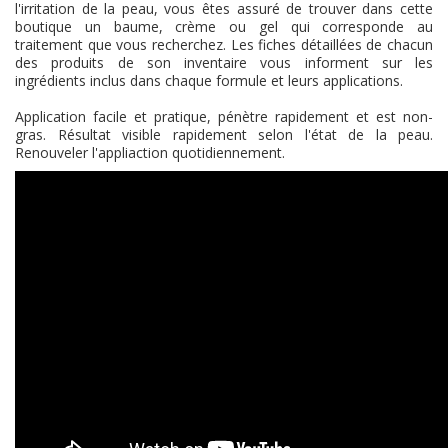
l'irritation de la peau, vous êtes assuré de trouver dans cette
boutique un baume, crème ou gel qui corresponde au
traitement que vous recherchez. Les fiches détaillées de chacun
des produits de son inventaire vous informent sur les
ingrédients inclus dans chaque formule et leurs applications.
Application facile et pratique, pénètre rapidement et est non-
gras. Résultat visible rapidement selon l'état de la peau.
Renouveler l'appliaction quotidiennement.