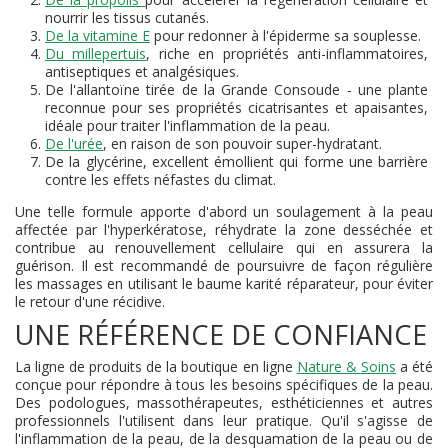
nourrir les tissus cutanés.
De la vitamine E
pour redonner à l'épiderme sa souplesse.
Du millepertuis
, riche en propriétés anti-inflammatoires,
antiseptiques et analgésiques.
De l'allantoïne tirée de la Grande Consoude - une plante
reconnue pour ses propriétés cicatrisantes et apaisantes,
idéale pour traiter l'inflammation de la peau.
De l'urée
, en raison de son pouvoir super-hydratant.
De la glycérine, excellent émollient qui forme une barrière
contre les effets néfastes du climat.
Une telle formule apporte d'abord un soulagement à la peau
affectée par l'hyperkératose, réhydrate la zone desséchée et
contribue au renouvellement cellulaire qui en assurera la
guérison. Il est recommandé de poursuivre de façon régulière
les massages en utilisant le baume karité réparateur, pour éviter
le retour d'une récidive.
UNE RÉFÉRENCE DE CONFIANCE
La ligne de produits de la boutique en ligne
Nature & Soins
a été
conçue pour répondre à tous les besoins spécifiques de la peau.
Des podologues, massothérapeutes, esthéticiennes et autres
professionnels l'utilisent dans leur pratique. Qu'il s'agisse de
l'inflammation de la peau, de la desquamation de la peau ou de