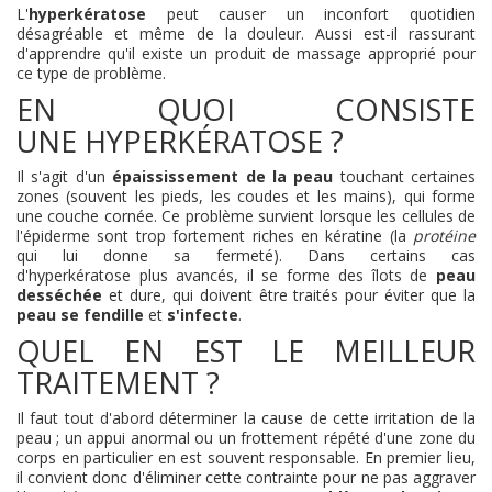
L'
hyperkératose
peut causer un inconfort quotidien
désagréable et même de la douleur. Aussi est-il rassurant
d'apprendre qu'il existe un produit de massage approprié pour
ce type de problème.
EN QUOI CONSISTE
UNE HYPERKÉRATOSE ?
Il s'agit d'un
épaississement de la peau
touchant certaines
zones (souvent les pieds, les coudes et les mains), qui forme
une couche cornée. Ce problème survient lorsque les cellules de
l'épiderme sont trop fortement riches en kératine (la
protéine
qui lui donne sa fermeté). Dans certains cas
d'hyperkératose plus avancés, il se forme des îlots de
peau
desséchée
et dure, qui doivent être traités pour éviter que la
peau se fendille
et
s'infecte
.
QUEL EN EST LE MEILLEUR
TRAITEMENT ?
Il faut tout d'abord déterminer la cause de cette irritation de la
peau ; un appui anormal ou un frottement répété d'une zone du
corps en particulier en est souvent responsable. En premier lieu,
il convient donc d'éliminer cette contrainte pour ne pas aggraver